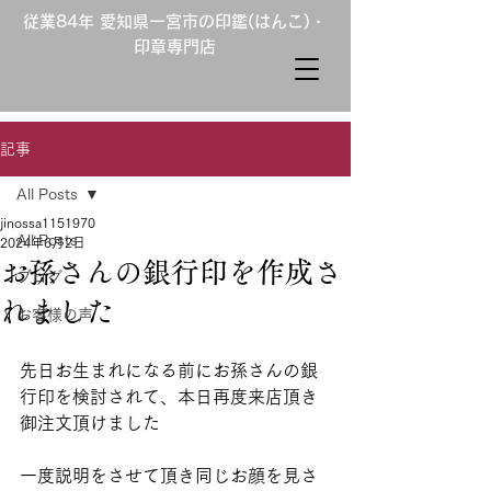
従業84年 愛知県一宮市の印鑑(はんこ)・
印章専門店
記事
All Posts
jinossa1151970
All Posts
2024年6月2日
お孫さんの銀行印を作成さ
ブログ
れました
お客様の声
先日お生まれになる前にお孫さんの銀
行印を検討されて、本日再度来店頂き
御注文頂けました
一度説明をさせて頂き同じお顔を見さ