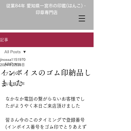
従業84年 愛知県一宮市の印鑑(はんこ)・
印章専門店
記事
All Posts
jinossa1151970
All Posts
2024年2月23日
インボイスのゴム印納品し
ブログ
ました
お客様の声
なかなか電話の繋がらないお客様でし
たがようやく本日ご来店頂けました
皆さん今のこのタイミングで登録番号
(インボイス番号をゴム印でとりあえず