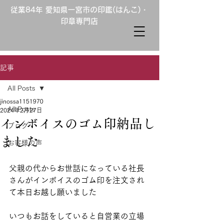
従業84年 愛知県一宮市の印鑑(はんこ)・
印章専門店
記事
All Posts
jinossa1151970
All Posts
2024年2月27日
インボイスのゴム印納品し
ブログ
ました
お客様の声
父親の代からお世話になっている社長
さんがインボイスのゴム印を注文され
て本日お越し願いました
いつもお話をしていると自営業の立場