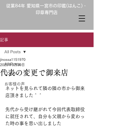
従業84年 愛知県一宮市の印鑑(はんこ)・
印章専門店
記事
All Posts
jinossa1151970
All Posts
2023年9月30日
代表の変更で御来店
ブログ
お客様の声
ネットを見られて隣の隣の市から御来
店頂きました＾＾
先代から受け継がれて今回代表取締役
に就任されて、自分も父親から変わっ
た時の事を思い出しました