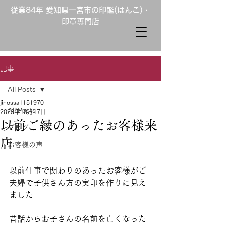
従業84年 愛知県一宮市の印鑑(はんこ)・
印章専門店
記事
All Posts
jinossa1151970
All Posts
2023年10月17日
以前ご縁のあったお客様来
ブログ
店
お客様の声
以前仕事で関わりのあったお客様がご
夫婦で子供さん方の実印を作りに見え
ました
昔話からお子さんの名前を亡くなった