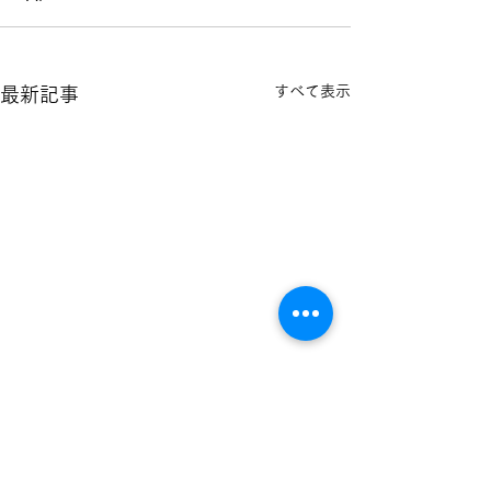
すべて表示
最新記事
二人の娘さんの印鑑納品
長男さんの銀行