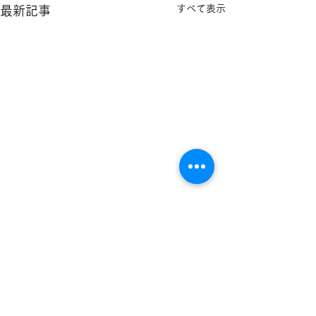
すべて表示
最新記事
実印作成のお客様
息子さん方の印
一宮市の印鑑専門店
れました
Googleマップの口コミを見
有限会社 豊榮堂西店
て、他店と圧倒的な評価と数
ご本人さんの印鑑