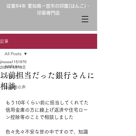
従業84年 愛知県一宮市の印鑑(はんこ)・
印章専門店
記事
All Posts
jinossa1151970
All Posts
2024年4月13日
以前担当だった銀行さんに
ブログ
相談
お客様の声
もう10年くらい前に担当してくれてた
信用金庫の方に繰上げ返済や住宅ロー
ン控除等のことで相談しました
色々先々不安な世の中ですので、知識