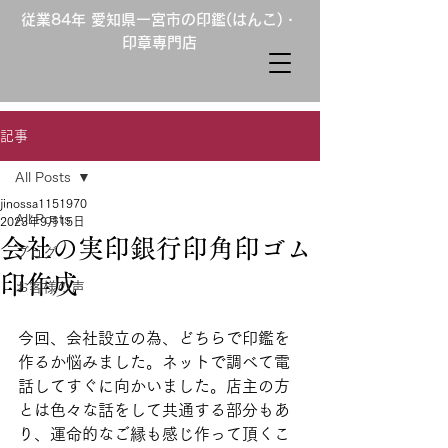
従業84年 愛知県一宮市の印鑑(はんこ)・
印章専門店
記事
All Posts
jinossa1151970
All Posts
2023年9月15日
会社の実印銀行印角印ゴム
ブログ
印作成
お客様の声
今回、会社設立の為、どちらで印鑑を
作るか悩みました。ネットで調べて電
話してすぐに向かいました。店主の方
とは色々な話をして共通する部分もあ
り、運命的なご縁も感じ作って頂くこ