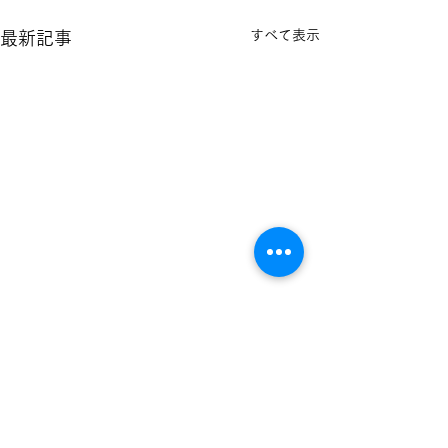
すべて表示
最新記事
二人の娘さんの印鑑納品
長男さんの銀行
一宮市の印鑑専門店
致しました
しました