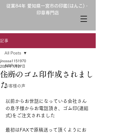
従業84年 愛知県一宮市の印鑑(はんこ)・
印章専門店
記事
All Posts
jinossa1151970
All Posts
2024年1月27日
住所のゴム印作成されまし
ブログ
た
お客様の声
以前からお世話になっている会社さん
の息子様からお電話頂き、ゴム印(連結
式)をご注文されました
最初はFAXで原稿送って頂くようにお