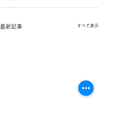
すべて表示
最新記事
二人の娘さんの印鑑納品
長男さんの銀行