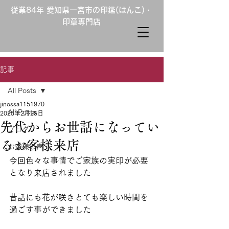
従業84年 愛知県一宮市の印鑑(はんこ)・
印章専門店
記事
All Posts
jinossa1151970
All Posts
2025年2月25日
先代からお世話になってい
ブログ
るお客様来店
お客様の声
今回色々な事情でご家族の実印が必要
となり来店されました
昔話にも花が咲きとても楽しい時間を
過ごす事ができました