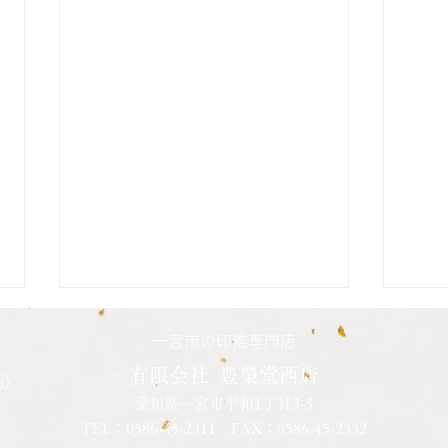
二人の娘さんの印鑑納品致し
長男
一宮市の印鑑専門店
ました
した
有限会社 豊榮堂西店
)
愛知県一宮市平和1丁目3-3
先日長女さんの結婚を機会に、二
先日
TEL：
0586-45-2311
FAX：0586-45-2332
人の娘さんの印鑑を同時に作成さ
で口