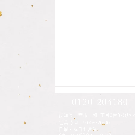
息子さん方の印鑑作成されま
0120-204180
した
愛知県一宮市平和1丁目3番3号(地図
営業時間 9:00～20:00
ご本人さんの印鑑の納品時に説明
​日曜・祝日も営業
をさせてもらい、注文時に話して