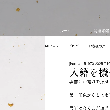
ホーム
開運印鑑
All Posts
ブログ
お客様の声
jinossa1151970
2025年1
入籍を機
事前にお電話を頂き
第一印象からとても
最近になくまだお若