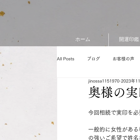
ホーム
開運印鑑
All Posts
ブログ
お客様の声
jinossa1151970
2023年1
奥様の実
今回相続で実印を必
一般的に女性がある
の強いご希望で姓名