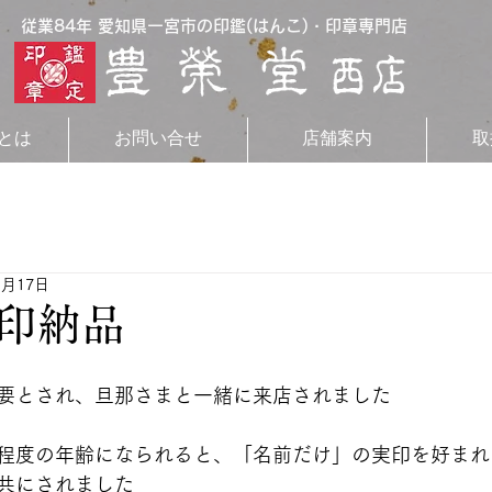
従業84年 愛知県一宮市の印鑑(はんこ)・印章専門店
とは
お問い合せ
店舗案内
取
1月17日
印納品
要とされ、旦那さまと一緒に来店されました
程度の年齢になられると、「名前だけ」の実印を好まれ
共にされました