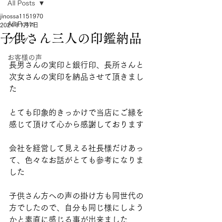
All Posts
jinossa1151970
All Posts
2024年1月7日
子供さん三人の印鑑納品
ブログ
お客様の声
長男さんの実印と銀行印、長所さんと
次女さんの実印を納品させて頂きまし
た
とても印象的きっかけで当店にご縁を
感じて頂けて心から感謝しております
会社を経営して見える社長様だけあっ
て、色々なお話がとても参考になりま
した
子供さん方への声の掛け方も同世代の
方でしたので、自分も同じ様にしよう
かと素直に感じる事が出来ました