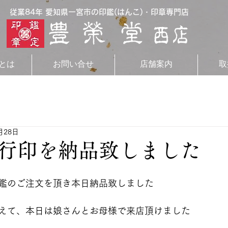
従業84年 愛知県一宮市の印鑑(はんこ)・印章専門店
とは
お問い合せ
店舗案内
取
月28日
行印を納品致しました
鑑のご注文を頂き本日納品致しました
えて、本日は娘さんとお母様で来店頂けました