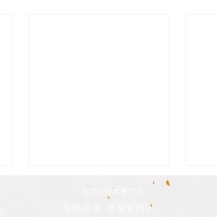
二人の娘さんの印鑑納品致し
長男
一宮市の印鑑専門店
ました
した
有限会社 豊榮堂西店
)