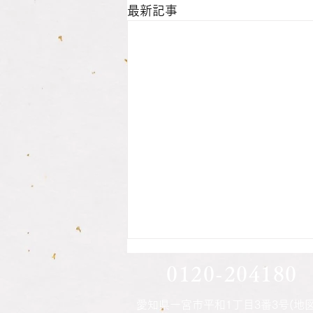
最新記事
息子さん方の印鑑作成されま
0120-204180
した
愛知県一宮市平和1丁目3番3号(地図