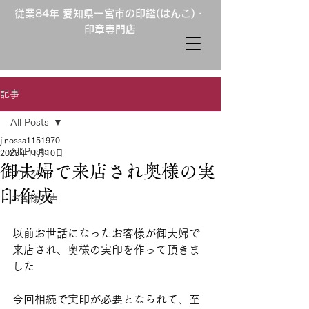
従業84年 愛知県一宮市の印鑑(はんこ)・
印章専門店
記事
All Posts
jinossa1151970
All Posts
2023年11月10日
御夫婦で来店され奥様の実
ブログ
印作成
お客様の声
以前お世話になったお客様が御夫婦で
来店され、奥様の実印を作って頂きま
した
今回相続で実印が必要となられて、至