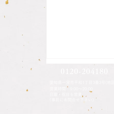
息子さん方の印鑑作成されま
0120-204180
した
愛知県一宮市平和1丁目3番3号(地図
営業時間 9:00～20:00
ご本人さんの印鑑の納品時に説明
​日曜・祝日も営業
をさせてもらい、注文時に話して
（事前にお問合せ下さい）
見えた息子さん方の印鑑の話にな
りました 何かの機会じゃないと