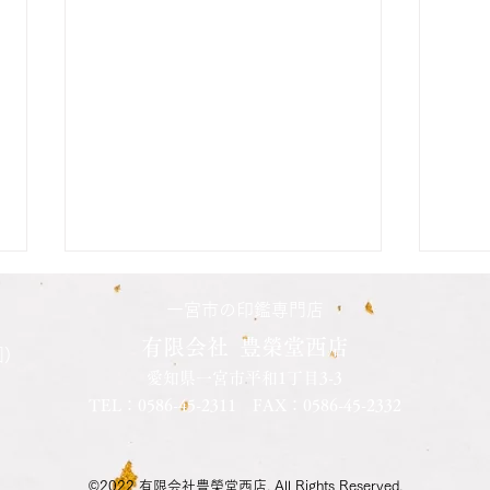
二人の娘さんの印鑑納品致し
長男
一宮市の印鑑専門店
ました
した
有限会社 豊榮堂西店
)
愛知県一宮市平和1丁目3-3
先日長女さんの結婚を機会に、二
先日
TEL：
0586-45-2311
FAX：0586-45-2332
人の娘さんの印鑑を同時に作成さ
で口
れました 本日納品させて頂きま
が銀
した きっかけはうちの父親と同
とて
©2022 有限会社豊榮堂西店. All Rights Reserved.