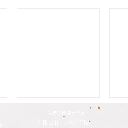
二人の娘さんの印鑑納品致し
長男
一宮市の印鑑専門店
ました
した
有限会社 豊榮堂西店
)