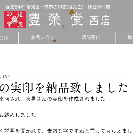
従業84年 愛知県一宮市の印鑑(はんこ)・印章専門店
とは
お問い合せ
店舗案内
取
月13日
の実印を納品致しました
来店され、次男さんの実印を作成されました
お納めしました
く説明を聞かれて、素敵な字ですねと言ってもらえまし