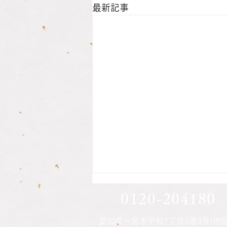
最新記事
息子さん方の印鑑作成されま
0120-204180
した
愛知県一宮市平和1丁目3番3号(地図