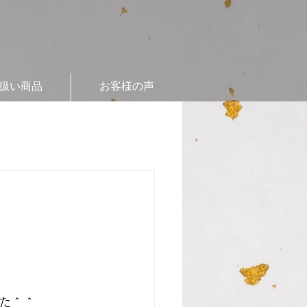
扱い商品
お客様の声
た＾＾