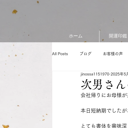
ホーム
開運印鑑
All Posts
ブログ
お客様の声
jinossa1151970
2025年5
次男さん
会社帰りにお母様が
本日短納期でしたが
とても書体を興味深