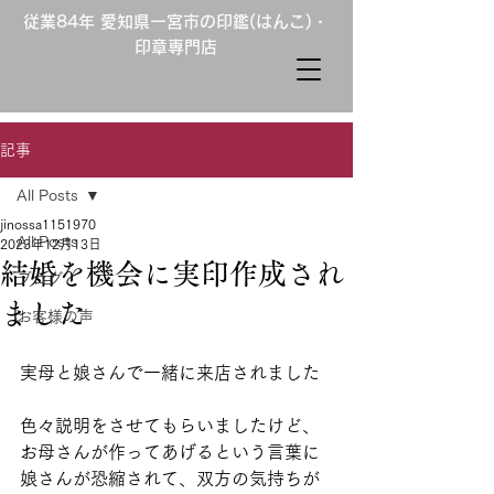
従業84年 愛知県一宮市の印鑑(はんこ)・
印章専門店
記事
All Posts
jinossa1151970
All Posts
2023年12月13日
結婚を機会に実印作成され
ブログ
ました
お客様の声
実母と娘さんで一緒に来店されました
色々説明をさせてもらいましたけど、
お母さんが作ってあげるという言葉に
娘さんが恐縮されて、双方の気持ちが