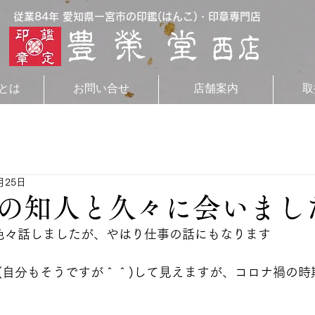
従業84年 愛知県一宮市の印鑑(はんこ)・印章専門店
とは
お問い合せ
店舗案内
取
月25日
の知人と久々に会いまし
色々話しましたが、やはり仕事の話にもなります
(自分もそうですが＾＾)して見えますが、コロナ禍の時