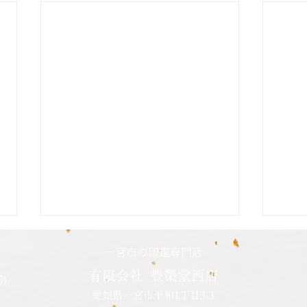
二人の娘さんの印鑑納品致し
長男
一宮市の印鑑専門店
ました
した
有限会社 豊榮堂西店
)
愛知県一宮市平和1丁目3-3
先日長女さんの結婚を機会に、二
先日