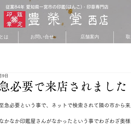
従業84年 愛知県一宮市の印鑑(はんこ)・印章専門店
とは
お問い合せ
店舗案内
取
月9日
急必要で来店されました
至急必要という事で、ネットで検索されて隣の市から来
なかなか印鑑屋さんがなかったという事でわざわざ奥様