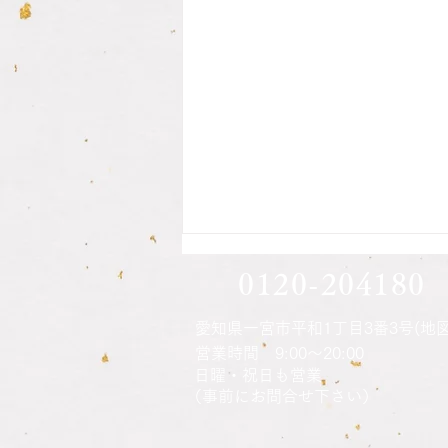
息子さん方の印鑑作成されま
0120-204180
した
愛知県一宮市平和1丁目3番3号(地図
営業時間 9:00～20:00
ご本人さんの印鑑の納品時に説明
​日曜・祝日も営業
をさせてもらい、注文時に話して
（事前にお問合せ下さい）
見えた息子さん方の印鑑の話にな
りました 何かの機会じゃないと