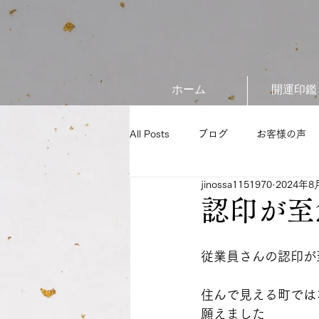
ホーム
開運印鑑
All Posts
ブログ
お客様の声
jinossa1151970
2024年8
認印が至
従業員さんの認印が
住んで見える町では
願えました