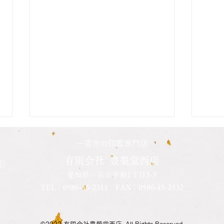
二人の娘さんの印鑑納品致し
長男
一宮市の印鑑専門店
ました
した
有限会社 豊榮堂西店
)
愛知県一宮市平和1丁目3-3
先日長女さんの結婚を機会に、二
先日
TEL：
0586-45-2311
FAX：0586-45-2332
人の娘さんの印鑑を同時に作成さ
で口
れました 本日納品させて頂きま
が銀
した きっかけはうちの父親と同
とて