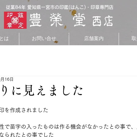
従業84年 愛知県一宮市の印鑑(はんこ)・印章専門店
とは
お問い合せ
店舗案内
取
0月16日
りに見えました
印を作成されました
性で苗字の入ったものは作る機会がなかったとの事で、
なられたとの事でした