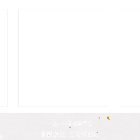
二人の娘さんの印鑑納品致し
長男
一宮市の印鑑専門店
ました
した
有限会社 豊榮堂西店
)