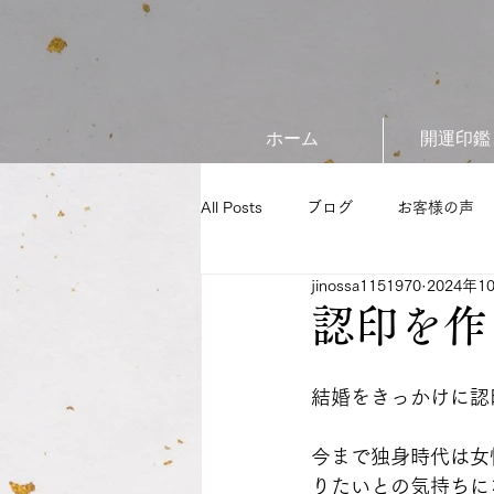
ホーム
開運印鑑
All Posts
ブログ
お客様の声
jinossa1151970
2024年1
認印を作
結婚をきっかけに認
今まで独身時代は女
りたいとの気持ちに