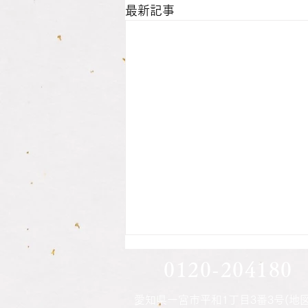
最新記事
息子さん方の印鑑作成されま
0120-204180
した
愛知県一宮市平和1丁目3番3号(地図