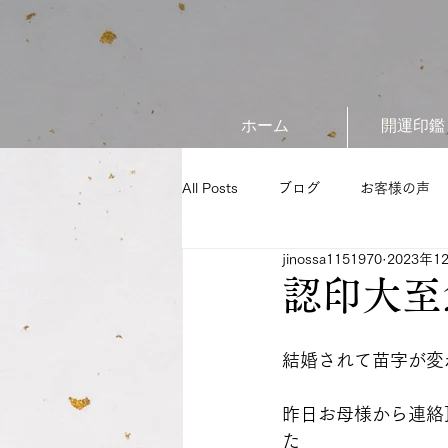
ホーム
開運印鑑
All Posts
ブログ
お客様の声
jinossa1151970
2023年1
認印大至
結婚されて苗字が変
昨日お母様から連絡
た