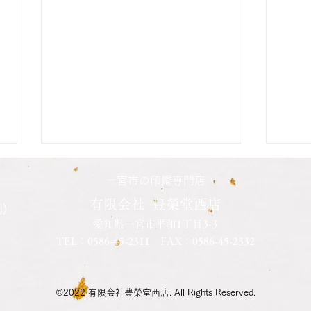
二人の娘さんの印鑑納品致し
長男
一宮市の印鑑専門店
ました
した
有限会社 豊榮堂西店
)
愛知県一宮市平和1丁目3-3
先日長女さんの結婚を機会に、二
先日
TEL：
0586-45-2311
FAX：0586-45-2332
人の娘さんの印鑑を同時に作成さ
で口
れました 本日納品させて頂きま
が銀
した きっかけはうちの父親と同
とて
©2022 有限会社豊榮堂西店. All Rights Reserved.
級生のお父様にお世話になってい
のお