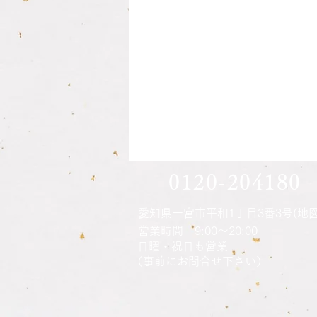
息子さん方の印鑑作成されま
0120-204180
した
愛知県一宮市平和1丁目3番3号(地図
営業時間 9:00～20:00
ご本人さんの印鑑の納品時に説明
​日曜・祝日も営業
をさせてもらい、注文時に話して
（事前にお問合せ下さい）
見えた息子さん方の印鑑の話にな
りました 何かの機会じゃないと
ご家族の印鑑作成はなかなか考え