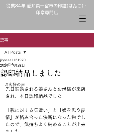
従業84年 愛知県一宮市の印鑑(はんこ)・
印章専門店
記事
All Posts
jinossa1151970
All Posts
2024年1月22日
認印納品しました
ブログ
お客様の声
先日結婚される娘さんとお母様が来店
され、本日認印納品でした
「親に対する気遣い」と「娘を思う愛
情」が絡み合った決断になった物でし
たので、気持ちよく納めることが出来
ました