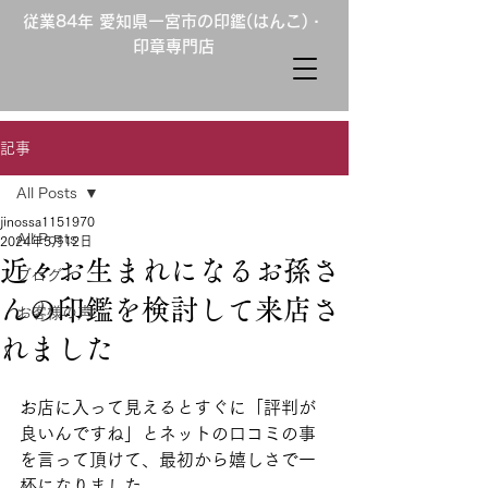
従業84年 愛知県一宮市の印鑑(はんこ)・
印章専門店
記事
All Posts
jinossa1151970
All Posts
2024年5月12日
近々お生まれになるお孫さ
ブログ
んの印鑑を検討して来店さ
お客様の声
れました
お店に入って見えるとすぐに「評判が
良いんですね」とネットの口コミの事
を言って頂けて、最初から嬉しさで一
杯になりました