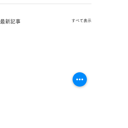
すべて表示
最新記事
実印作成のお客様
息子さん方の印