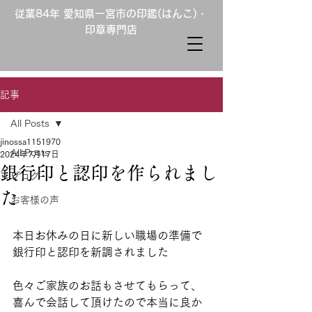
従業84年 愛知県一宮市の印鑑(はんこ)・
印章専門店
記事
All Posts
jinossa1151970
All Posts
2024年7月17日
銀行印と認印を作られまし
ブログ
た
お客様の声
本日お休みの日に新しい職場の準備で
銀行印と認印を新調されました
色々ご家族のお話もさせてもらって、
喜んで会話して頂けたので本当に良か