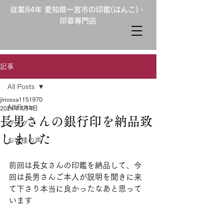
従業84年 愛知県一宮市の印鑑(はんこ)・
印章専門店
記事
All Posts
jinossa1151970
All Posts
2024年4月4日
長男さんの銀行印を納品致
ブログ
しました
お客様の声
前回は長女さんの印鑑を納品して、今
回は長男さんご本人が説明を聞きに来
て下さり本当に良かったなあと思って
います