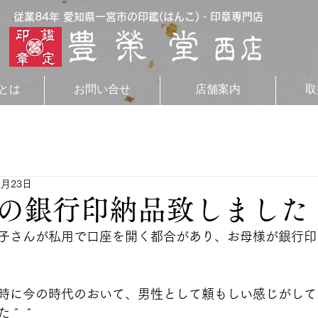
従業84年 愛知県一宮市の印鑑(はんこ)・印章専門店
とは
お問い合せ
店舗案内
取
2月23日
の銀行印納品致しました
子さんが私用で口座を開く都合があり、お母様が銀行印
時に今の時代のおいて、男性として頼もしい感じがして
た＾＾