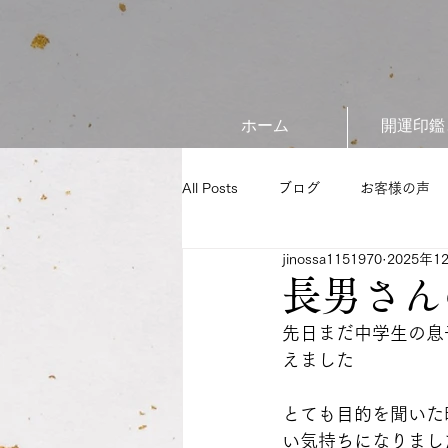
ホーム
開運印鑑
All Posts
ブログ
お客様の声
jinossa1151970
2025年1
長男さん
先日まだ中学生の息
えました
とても目的を聞いた
い気持ちになりまし