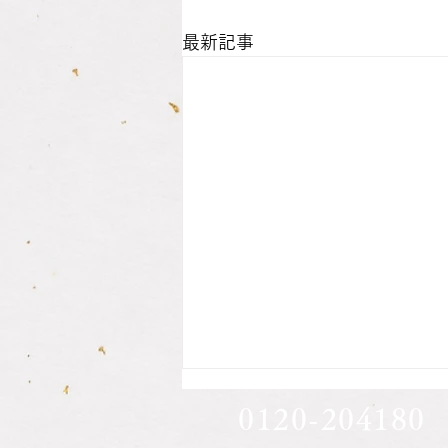
最新記事
息子さん方の印鑑作成されま
0120-204180
した