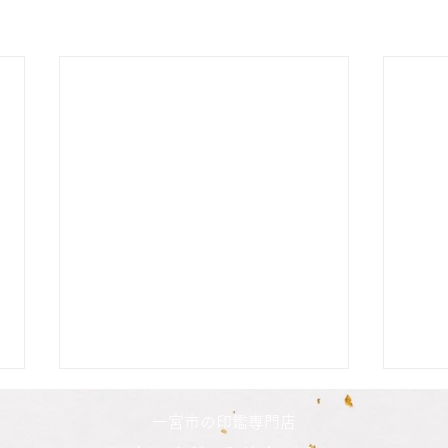
二人の娘さんの印鑑納品致し
姉妹
一宮市の印鑑専門店
ました
た