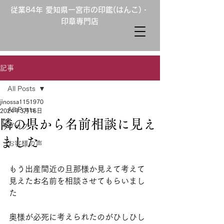
従業84年 愛知県一宮市の印鑑(はんこ)・
印章専門店
記事
All Posts
jinossa1151970
All Posts
2024年3月16日
隣の県から名前相談に見え
ブログ
ました
お客様の声
もう出産間近の旦那様か見えて考えて
見えたお名前を相談させてもらいまし
た
奥様が必死に考えられたのがひしひし