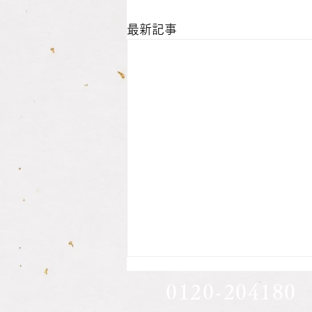
最新記事
息子さん方の印鑑作成されま
0120-204180
した