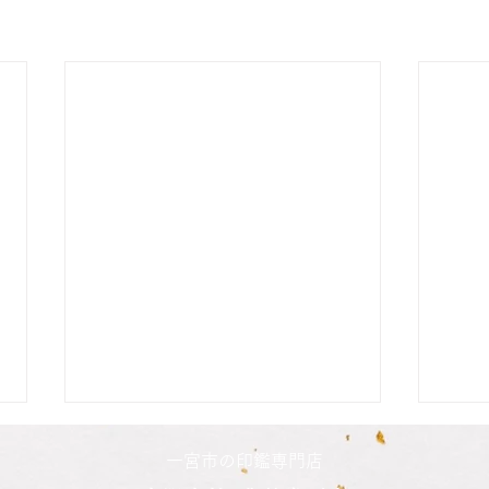
二人の娘さんの印鑑納品致し
長男
一宮市の印鑑専門店
ました
した