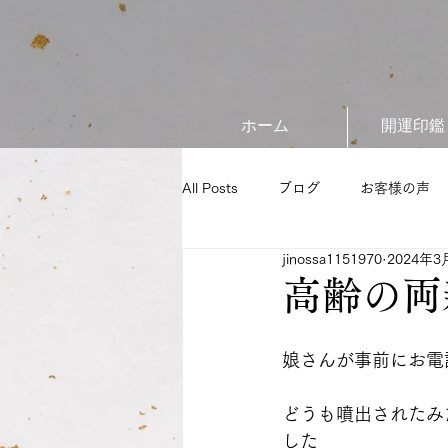
ホーム
開運印鑑
All Posts
ブログ
お客様の声
jinossa1151970
2024年3
高齢の両
娘さんが事前にお電
どうも噴出されたみ
した