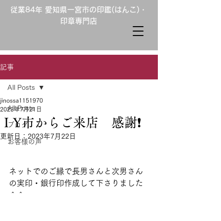
従業84年 愛知県一宮市の印鑑(はんこ)・
印章専門店
記事
All Posts
jinossa1151970
All Posts
2023年7月21日
ＩY市からご来店 感謝❗️
ブログ
更新日：
2023年7月22日
お客様の声
ネットでのご縁で長男さんと次男さん
の実印・銀行印作成して下さりました
＾＾