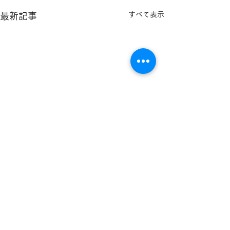
すべて表示
最新記事
二人の娘さんの印鑑納品
長男さんの銀行
一宮市の印鑑専門店
致しました
しました